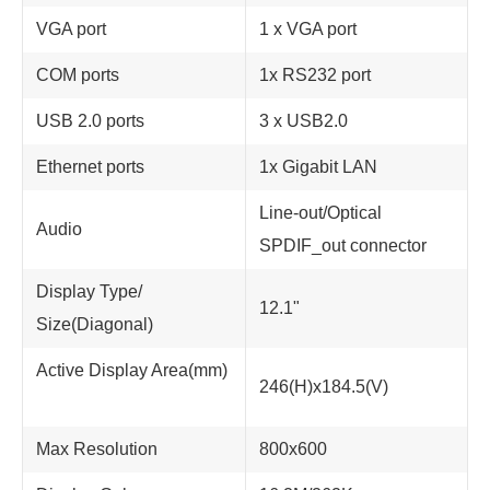
VGA port
1 x VGA port
COM ports
1x RS232 port
USB 2.0 ports
3 x USB2.0
Ethernet ports
1x Gigabit LAN
Line-out/Optical
Audio
SPDIF_out connector
Display Type/
12.1"
Size(Diagonal)
Active Display Area(mm)
246(H)x184.5(V)
Max Resolution
800x600