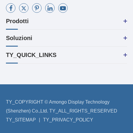
Prodotti
Soluzioni
TY_QUICK_LINKS
TY_COPYRIGHT ©
Amongo Display Technology
(Shenzhen) Co.,Ltd.
TY_ALL_RIGHTS_RESERVED
TY_SITEMAP
|
TY_PRIVACY_POLICY