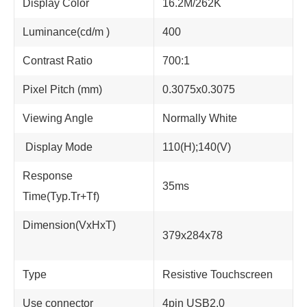
Display Color
16.2M/262K
Luminance(cd/m )
400
Contrast Ratio
700:1
Pixel Pitch (mm)
0.3075x0.3075
Viewing Angle
Normally White
Display Mode
110(H);140(V)
Response
35ms
Time(Typ.Tr+Tf)
Dimension(VxHxT)
379x284x78
Type
Resistive Touchscreen
Use connector
4pin USB2.0