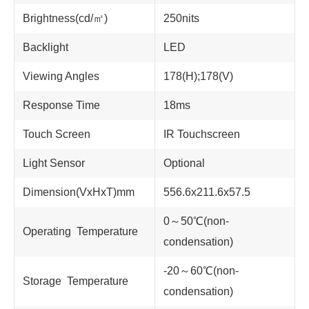
Brightness(cd/㎡)
250nits
Backlight
LED
Viewing Angles
178(H);178(V)
Response Time
18ms
Touch Screen
IR Touchscreen
Light Sensor
Optional
Dimension(VxHxT)mm
556.6x211.6x57.5
0～50℃(non-
Operating Temperature
condensation)
-20～60℃(non-
Storage Temperature
condensation)