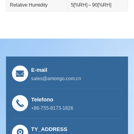
Relative Humidity
5[%RH]～90[%RH]
E-mail
sales@amongo.com.cn
Telefono
+86-755-8173-1826
TY_ADDRESS