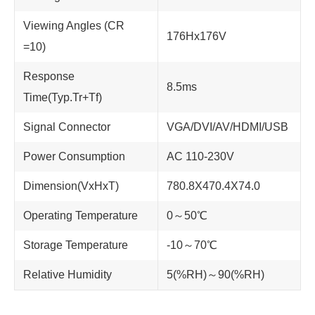
Viewing Angles (CR
176Hx176V
=10)
Response
8.5ms
Time(Typ.Tr+Tf)
Signal Connector
VGA/DVI/AV/HDMI/USB
Power Consumption
AC 110-230V
Dimension(VxHxT)
780.8X470.4X74.0
Operating Temperature
0～50℃
Storage Temperature
-10～70℃
Relative Humidity
5(%RH)～90(%RH)