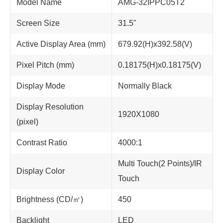
Model Name
AMG-32IPPC05T2
Screen Size
31.5"
Active Display Area (mm)
679.92(H)x392.58(V)
Pixel Pitch (mm)
0.18175(H)x0.18175(V)
Display Mode
Normally Black
Display Resolution
1920X1080
(pixel)
Contrast Ratio
4000:1
Multi Touch(2 Points)/IR
Display Color
Touch
Brightness (CD/㎡)
450
Backlight
LED