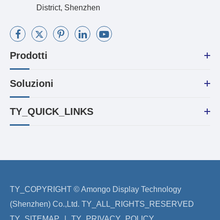
District, Shenzhen
Prodotti
Soluzioni
TY_QUICK_LINKS
TY_COPYRIGHT ©
Amongo Display Technology
(Shenzhen) Co.,Ltd.
TY_ALL_RIGHTS_RESERVED
TY_SITEMAP
|
TY_PRIVACY_POLICY