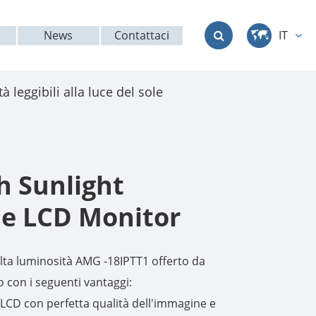
News
Contattaci
IT
中文
 leggibili alla luce del sole
English
Deutsch
français
h Sunlight
italiano
e LCD Monitor
русский
alta luminosità AMG -18IPTT1 offerto da
العربية
 con i seguenti vantaggi:
 LCD con perfetta qualità dell'immagine e
日本語