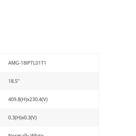
AMG-18IPTL01T1
18.5"
409.8(H)x230.4(V)
0.3(H)x0.3(V)
Normally White