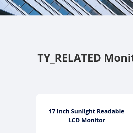
TY_RELATED Monito
17 Inch Sunlight Readable
LCD Monitor