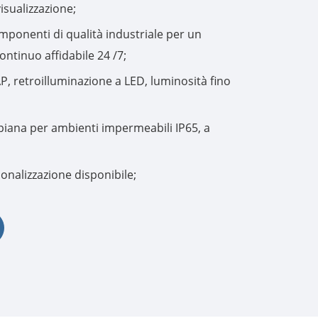
visualizzazione;
한국어
mponenti di qualità industriale per un
ntinuo affidabile 24 /7;
português
, retroilluminazione a LED, luminosità fino
tiếng việt
 piana per ambienti impermeabili IP65, a
dansk
onalizzazione disponibile;