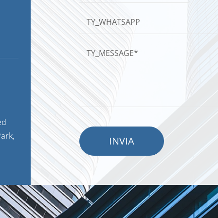
ed
ark,
INVIA