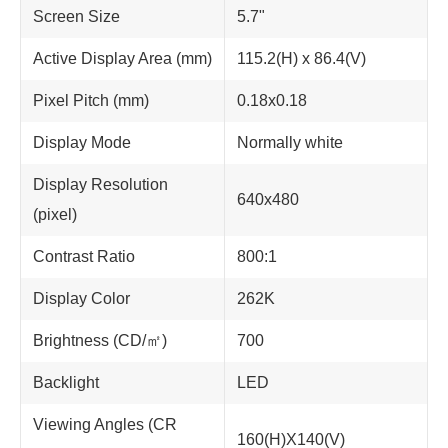
Screen Size
5.7"
Active Display Area (mm)
115.2(H) x 86.4(V)
Pixel Pitch (mm)
0.18x0.18
Display Mode
Normally white
Display Resolution
640x480
(pixel)
Contrast Ratio
800:1
Display Color
262K
Brightness (CD/㎡)
700
Backlight
LED
Viewing Angles (CR
160(H)X140(V)