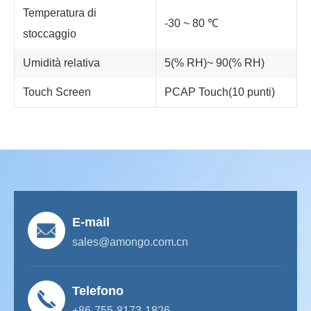
Temperatura di
-30 ~ 80 ℃
stoccaggio
Umidità relativa
5(% RH)~ 90(% RH)
Touch Screen
PCAP Touch(10 punti)
E-mail
sales@amongo.com.cn
Telefono
+86-755-8173-1826