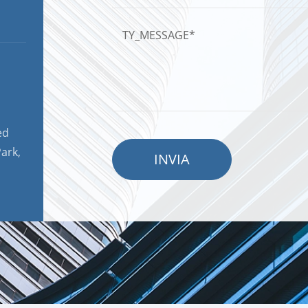
ed
ark,
INVIA