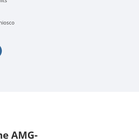
nits
한국어
hiosco
português
tiếng việt
dansk
ame AMG-