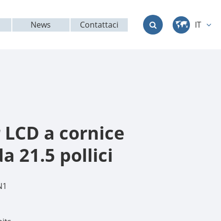
News
Contattaci
IT
中文
English
Deutsch
français
 LCD a cornice
italiano
a 21.5 pollici
русский
N1
العربية
日本語