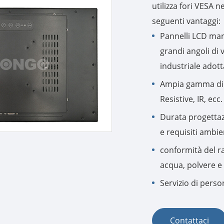
utilizza fori VESA n
seguenti vantaggi:
Pannelli LCD marc
grandi angoli di 
industriale adotta
Ampia gamma di t
Resistive, IR, ecc.
Durata progettaz
e requisiti ambient
conformità del rat
acqua, polvere e s
Servizio di perso
Contattaci