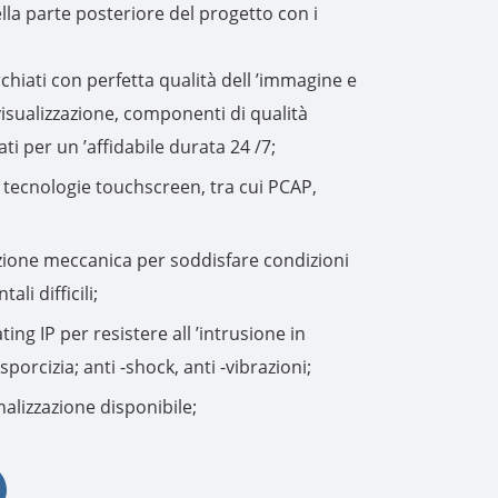
ella parte posteriore del progetto con i
한국어
hiati con perfetta qualità dell ’immagine e
português
visualizzazione, componenti di qualità
ti per un ’affidabile durata 24 /7;
tiếng việt
ecnologie touchscreen, tra cui PCAP,
dansk
ione meccanica per soddisfare condizioni
ali difficili;
ing IP per resistere all ’intrusione in
porcizia; anti -shock, anti -vibrazioni;
nalizzazione disponibile;