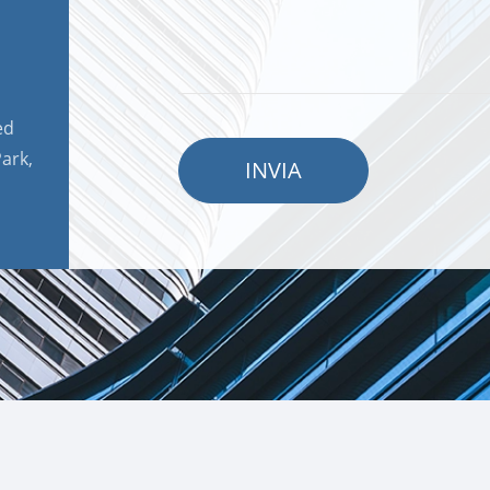
ed
ark,
INVIA