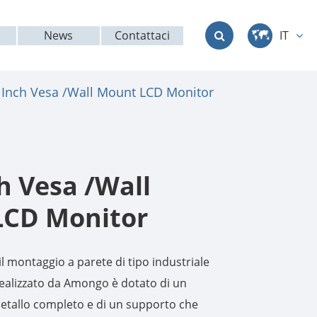
News
Contattaci
IT
中文
 Inch Vesa /Wall Mount LCD Monitor
English
Deutsch
français
h Vesa /Wall
italiano
LCD Monitor
русский
il montaggio a parete di tipo industriale
العربية
alizzato da Amongo è dotato di un
etallo completo e di un supporto che
日本語