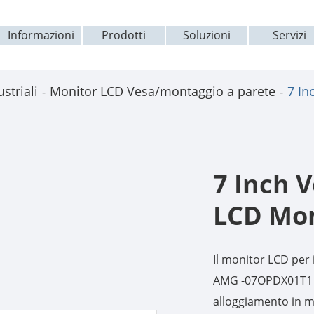
Informazioni
Prodotti
Soluzioni
Servizi
striali
Monitor LCD Vesa/montaggio a parete
7 In
7 Inch 
LCD Mon
Il monitor LCD per 
AMG -07OPDX01T1 r
alloggiamento in m