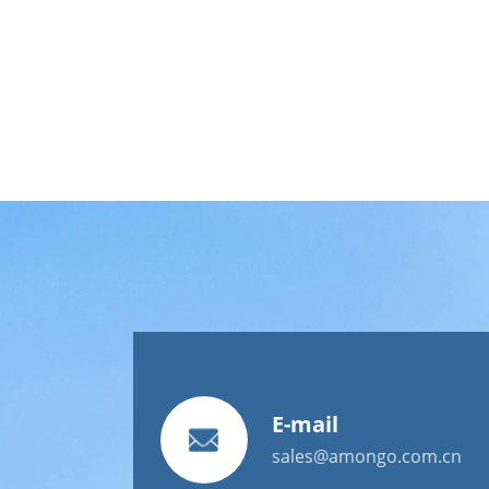
E-mail
sales@amongo.com.cn