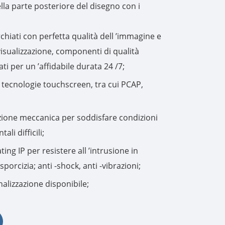
ella parte posteriore del disegno con i
한국어
hiati con perfetta qualità dell ’immagine e
português
visualizzazione, componenti di qualità
ti per un ’affidabile durata 24 /7;
tiếng việt
ecnologie touchscreen, tra cui PCAP,
dansk
ione meccanica per soddisfare condizioni
ali difficili;
ing IP per resistere all ’intrusione in
porcizia; anti -shock, anti -vibrazioni;
nalizzazione disponibile;