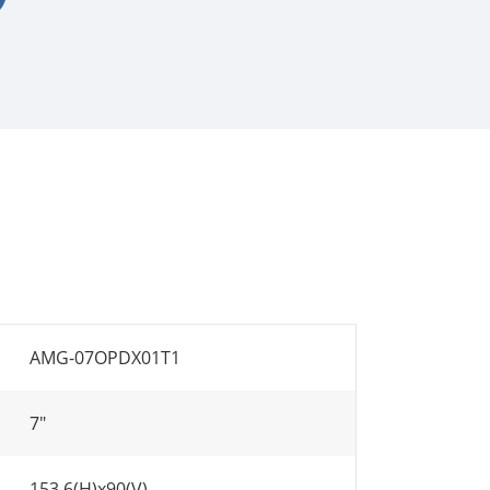
AMG-07OPDX01T1
7"
153.6(H)x90(V)