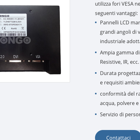
utilizza fori VESA n
seguenti vantaggi:
Pannelli LCD marc
grandi angoli di 
industriale adotta
Ampia gamma di t
Resistive, IR, ecc.
Durata progettaz
e requisiti ambient
conformità del rat
acqua, polvere e s
Servizio di perso
Contattaci