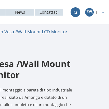
News
Contattaci
IT
中文
ch Vesa /Wall Mount LCD Monitor
English
Deutsch
français
Vesa /Wall Mount
italiano
itor
русский
il montaggio a parete di tipo industriale
العربية
ealizzato da Amongo è dotato di un
etallo completo e di un montaggio che
日本語