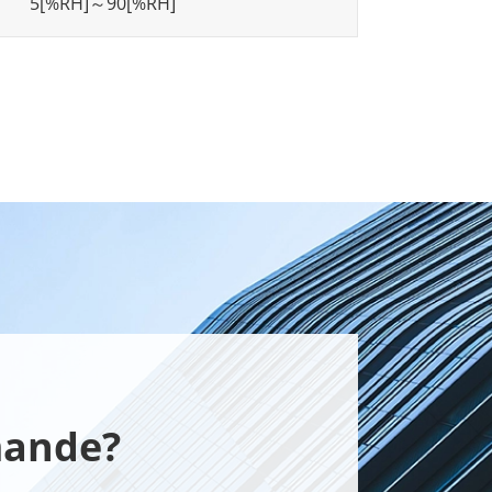
5[%RH]～90[%RH]
mande?